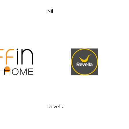
Nil
Revella