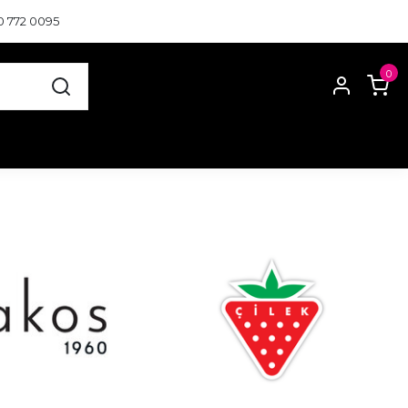
0 772 0095
0