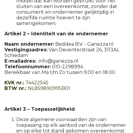
middel dat kan worden gebruikt voor het
sluiten van een overeenkomst, zonder dat
consument en ondernemer gelijktijdig in
dezelfde ruimte hoeven te zijn
samengekomen;
Artikel 2 – Identiteit van de ondernemer
Naam ondernemer:
Beddea B.V. - Ganezza.nl
Vestigingsadres:
Van Deventerstraat 26, 3113AL
Schiedam
E-mailadres:
info@ganezza.nl
Telefoonnummer:
010-2298994
Bereikbaar van Ma t/m Zo tussen 9.00 en 18.00
KVK nr.:
74422545
BTW nr.:
NL859890995B01
Artikel 3 – Toepasselijkheid
Deze algemene voorwaarden zijn van
toepassing op elk aanbod van de ondernemer
en op elke tot stand gekomen overeenkomst