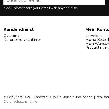
* We'll never share your email with anyone else.
Kundendienst
Mein Kont
Over ons
anmelden
Datenschutzrichtlinie
Meine Bestel
Mein Wunsch
Produkte ver
© Copyright 2026 - Ganezza - Groß in Möbeln und Böden. | Realisat
Datenschutzrichtlinie
|