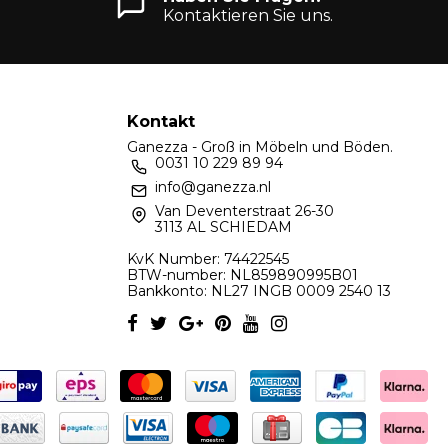
Kontaktieren Sie uns.
Kontakt
Ganezza - Groß in Möbeln und Böden.
0031 10 229 89 94
info@ganezza.nl
Van Deventerstraat 26-30
3113 AL SCHIEDAM
KvK Number: 74422545
BTW-number: NL859890995B01
Bankkonto: NL27 INGB 0009 2540 13