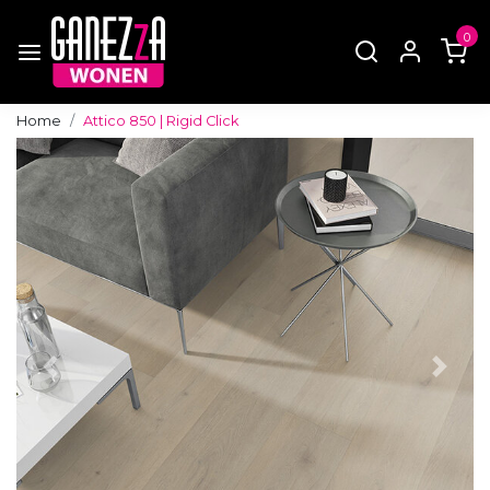
0
Home
Attico 850 | Rigid Click
Vorige
Volg