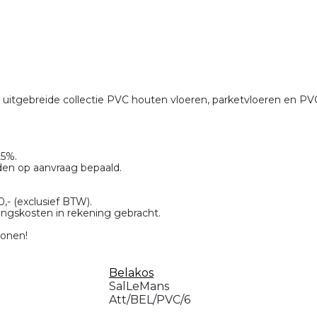
 uitgebreide collectie PVC houten vloeren, parketvloeren en PV
25%.
den op aanvraag bepaald.
,- (exclusief BTW).
ingskosten in rekening gebracht.
Wonen!
Belakos
SalLeMans
Att/BEL/PVC/6