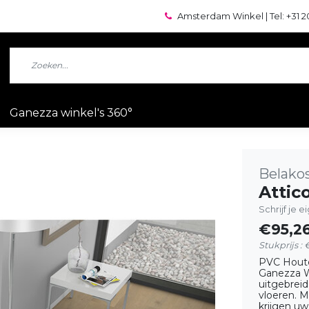
Amsterdam Winkel | Tel: +31 2
Ganezza winkel's 360°
Belako
Attico
Schrijf je 
€95,2
Stukprijs :
PVC Hout
Ganezza W
uitgebreid
vloeren. M
krijgen uw