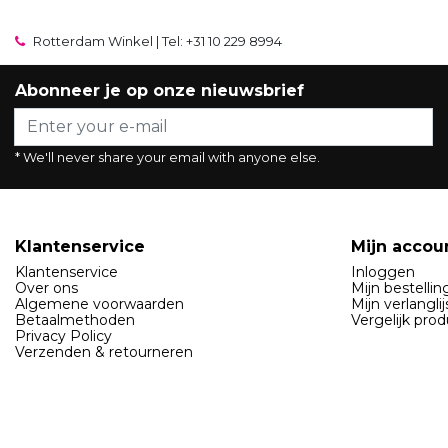
Rotterdam Winkel | Tel: +31 10 229 8994
Abonneer je op onze nieuwsbrief
* We'll never share your email with anyone else.
Klantenservice
Mijn accou
Klantenservice
Inloggen
Over ons
Mijn bestelli
Algemene voorwaarden
Mijn verlanglij
Betaalmethoden
Vergelijk pro
Privacy Policy
Verzenden & retourneren