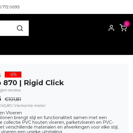
0 772 0095
0
s
-6%
 870 | Rigid Click
eigen review
6
€101,81
 €45,80 / Vierkante meter
en Vloeren
onen brengt stijl en functionaliteit samen met een
e collectie PVC houten vloeren, parketvloeren en PVC-
et verschillende materialen en afwerkingen voor elke stijl,
 vloeren een unieke uitstraling.