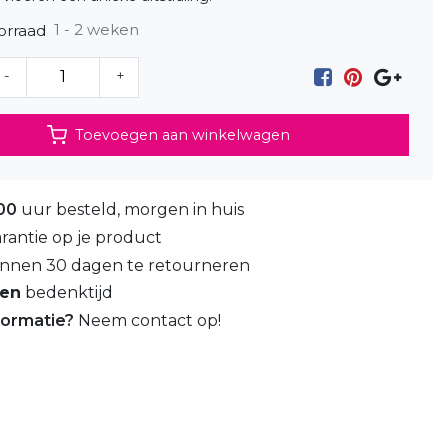
1 - 2 weken
orraad
-
+
Toevoegen aan winkelwagen
00
uur besteld, morgen in huis
rantie op je product
nnen 30 dagen te retourneren
gen
bedenktijd
formatie?
Neem contact op!