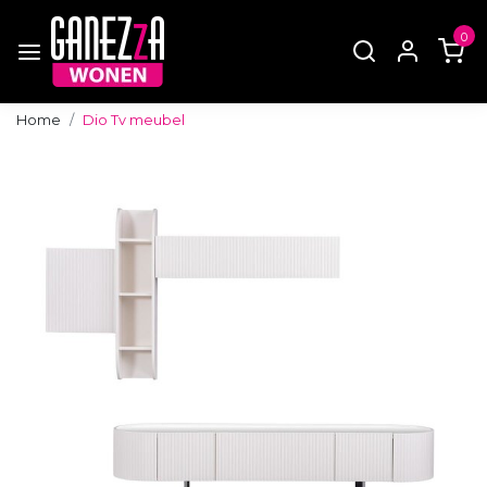
0
Home
Dio Tv meubel
Vorige
Volg