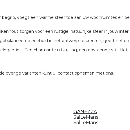
begrip, voegt een warme sfeer toe aan uw woonruimtes en bel
enhout zorgen voor een rustige, natuurlijke sfeer in jouw interi
balanceerde eenheid in het ontwerp te creëren, geeft het ontwe
gantie ... Een charmante uitstraling, een opvallende stijl, Het is 
r de overige varianten kunt u contact opnemen met ons.
GANEZZA
SalLeMans
SalLeMans