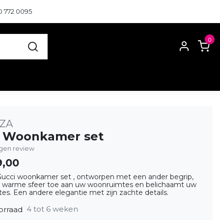
0 772 0095
0
ZA
i Woonkamer set
eigen review
9,00
ucci woonkamer set , ontworpen met een ander begrip,
 warme sfeer toe aan uw woonruimtes en belichaamt uw
s. Een andere elegantie met zijn zachte details.
4 tot 6 weken
orraad