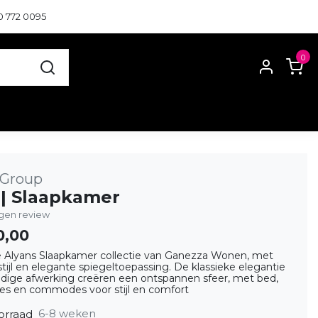
0 772 0095
0
 Group
n | Slaapkamer
eigen review
0,00
 Alyans Slaapkamer collectie van Ganezza Wonen, met
ijl en elegante spiegeltoepassing. De klassieke elegantie
ldige afwerking creëren een ontspannen sfeer, met bed,
jes en commodes voor stijl en comfort
6-8 weken
orraad