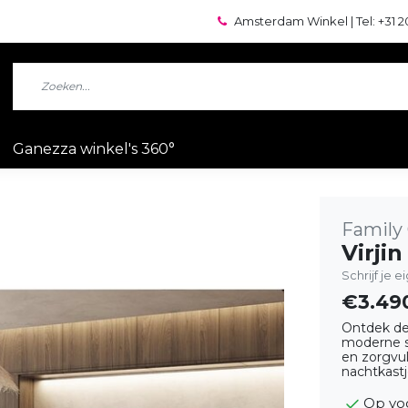
Amsterdam Winkel | Tel: +31 2
Ganezza winkel's 360°
Family
Virji
Schrijf je 
€3.49
Ontdek de
moderne st
en zorgvu
nachtkast
Op vo