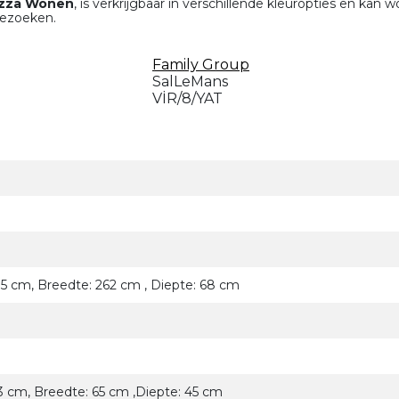
zza Wonen
, is verkrijgbaar in verschillende kleuropties en kan
bezoeken.
Family Group
SalLeMans
VİR/8/YAT
5 cm, Breedte: 262 cm , Diepte: 68 cm
 cm, Breedte: 65 cm ,Diepte: 45 cm