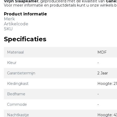
Virjin Slaapkamer
, geproduceerd met de kwaliteit van
Gane
Voor meer informatie en productdetails kunt u onze winkels 
Product informatie
Merk
Artikelcode
SKU
Specificaties
Materiaal
MDF
Kleur
-
Garantietermijn
2 Jaar
Kledingkast
Hoogte: 21
Bedframe
-
Commode
-
Nachtkastje
Hoogte: 43