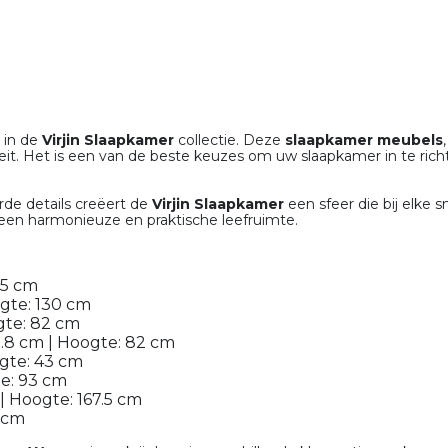
 in de
Virjin Slaapkamer
collectie. Deze
slaapkamer meubels
liteit. Het is een van de beste keuzes om uw slaapkamer in te ri
rde details creëert de
Virjin Slaapkamer
een sfeer die bij elke 
en harmonieuze en praktische leefruimte.
15 cm
ogte: 130 cm
gte: 82 cm
1.8 cm | Hoogte: 82 cm
ogte: 43 cm
te: 93 cm
 | Hoogte: 167.5 cm
6 cm