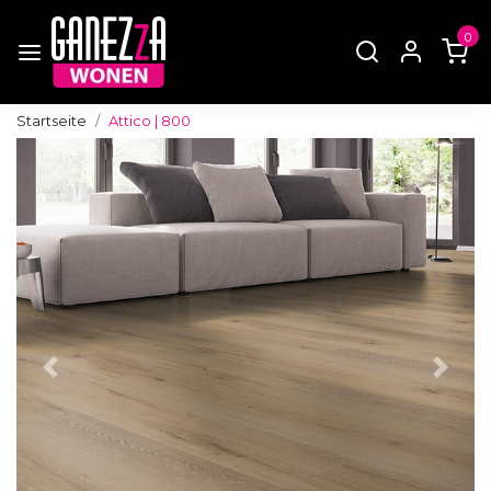
0
Startseite
Attico | 800
Zurück
Weite