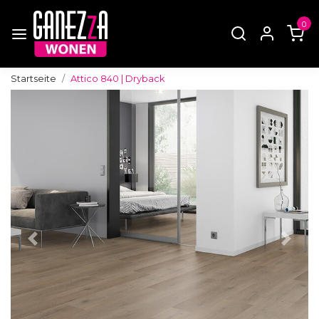
0
Startseite
Attico 840 | Dryback
Zurück
Weite