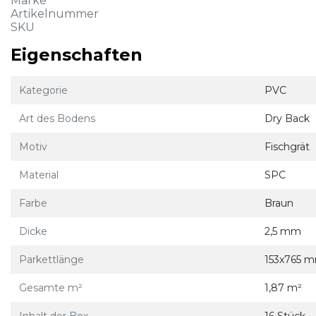
Marke
Artikelnummer
SKU
Eigenschaften
Kategorie
PVC
Art des Bodens
Dry Back
Motiv
Fischgrät
Material
SPC
Farbe
Braun
Dicke
2,5 mm
Parkettlänge
153x765 
Gesamte m²
1,87 m²