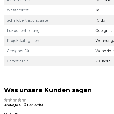
Inhalt der Box
16 Stück
Wasserdicht
Ja
Schallübertragungsrate
10 db
Fußbodenheizung
Geeignet
Projektkategorien
Wohnung, 
Geeignet für
Wohnzimme
Garantiezeit
20 Jahre
Was unsere Kunden sagen
average of 0 review(s)