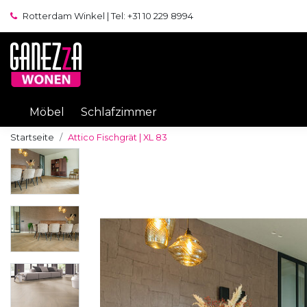
Rotterdam Winkel | Tel: +31 10 229 8994
Möbel
Schlafzimmer
Startseite
Attico Fischgrät | XL 83