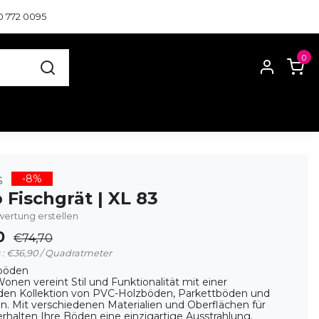
0 772 0095
0
s
-8%
o Fischgrät | XL 83
ertung erstellen
0
€74,70
 : €36,90 / Quadratmeter
böden
nen vereint Stil und Funktionalität mit einer
en Kollektion von PVC-Holzböden, Parkettböden und
. Mit verschiedenen Materialien und Oberflächen für
 erhalten Ihre Böden eine einzigartige Ausstrahlung.