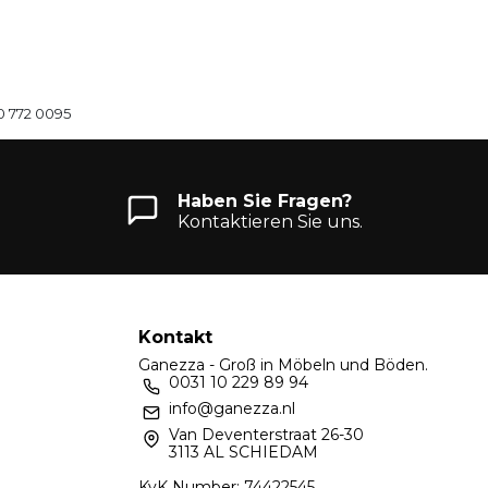
0 772 0095
Haben Sie Fragen?
Kontaktieren Sie uns.
Kontakt
Ganezza - Groß in Möbeln und Böden.
0031 10 229 89 94
info@ganezza.nl
Van Deventerstraat 26-30
3113 AL SCHIEDAM
KvK Number: 74422545