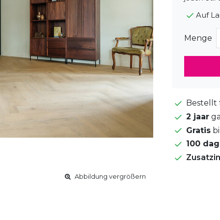
Auf L
Menge
Bestellt
2 jaar
ga
Gratis
bi
100 da
Zusatzi
Abbildung vergrößern