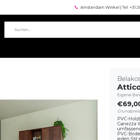
Amsterdam Winkel | Tel: +31 2
Belako
Attic
Eigene Bew
€69,0
Grundpreis
PVC-Holz
Ganezza Wo
umfassend
PVC-Böden
jeden Stil