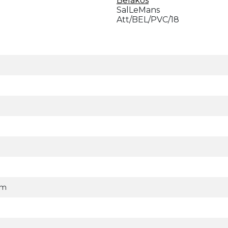
Belakos
SalLeMans
Att/BEL/PVC/18
mm