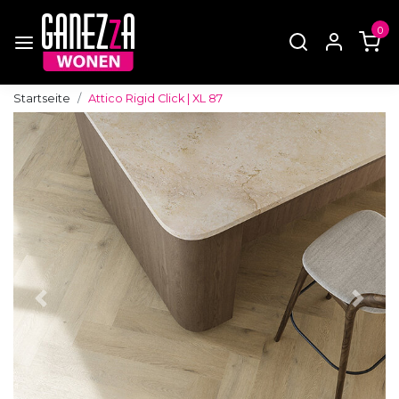
0
Startseite
Attico Rigid Click | XL 87
Zurück
Weite