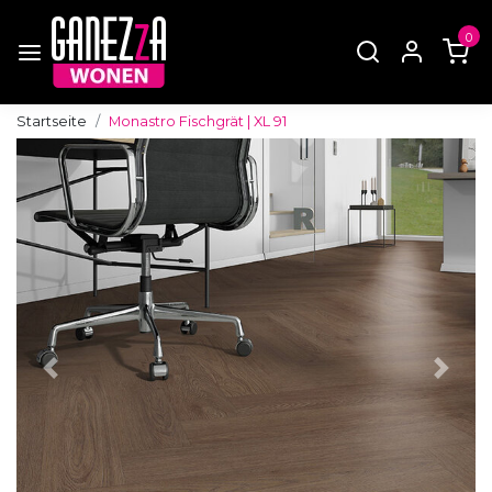
0
Startseite
Monastro Fischgrät | XL 91
Zurück
Weite