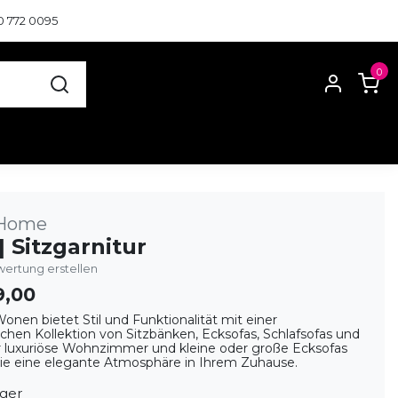
0 772 0095
0
 Home
| Sitzgarnitur
ertung erstellen
9,00
nen bietet Stil und Funktionalität mit einer
hen Kollektion von Sitzbänken, Ecksofas, Schlafsofas und
ür luxuriöse Wohnzimmer und kleine oder große Ecksofas
Sie eine elegante Atmosphäre in Ihrem Zuhause.
ager