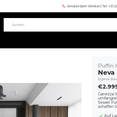
Amsterdam Winkel | Tel: +31 2
Puffin
Neva 
Eigene Bew
€2.99
Ganezza Wo
umfangreic
Sessel. F
schaffen 
Auf L