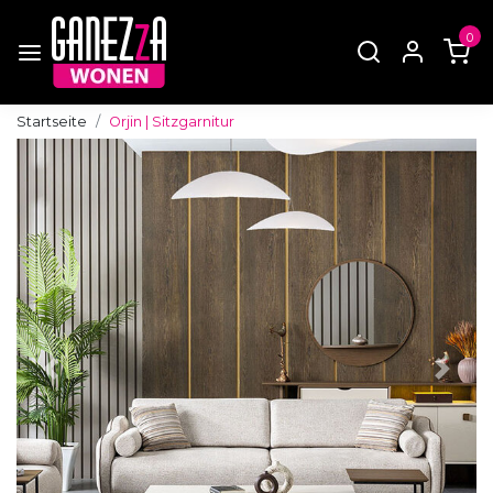
0
Startseite
Orjin | Sitzgarnitur
Zurück
Weite