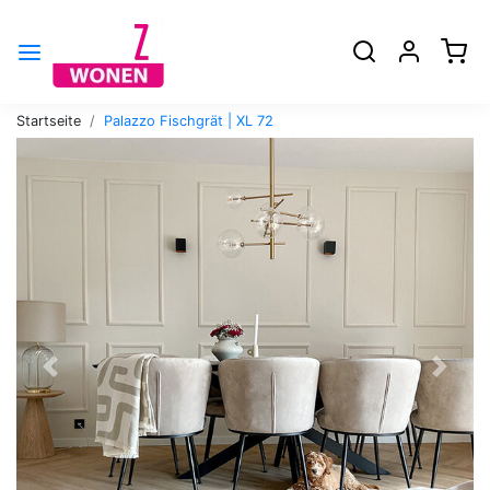
0
Startseite
Palazzo Fischgrät | XL 72
Zurück
Weite