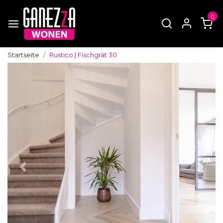
0
Startseite
Rustico | Fischgrät 30
Zurück
Weite