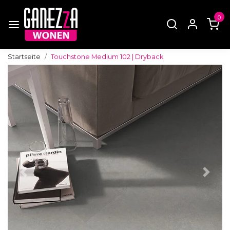
0
Startseite
Touchstone Medium 102 | Dryback
Zurück
Weite