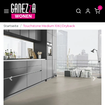
0
Startseite
Touchstone Medium 106 | Dryback
Zurück
Weite