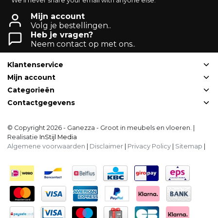
* We'll never share your email with anyone else.
Mijn account
Volg je bestellingen..
Heb je vragen?
Neem contact op met ons..
Klantenservice
Mijn account
Categorieën
Contactgegevens
© Copyright 2026 - Ganezza - Groot in meubels en vloeren. |
Realisatie
InStijl Media
Algemene voorwaarden
|
Disclaimer
|
Privacy Policy
|
Sitemap
|