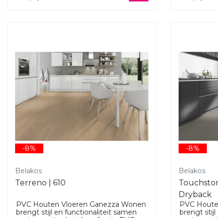
-8%
-8%
Belakos
Belakos
Terreno | 610
Touchston
Dryback
PVC Houten Vloeren Ganezza Wonen
PVC Houte
brengt stijl en functionaliteit samen
brengt stij