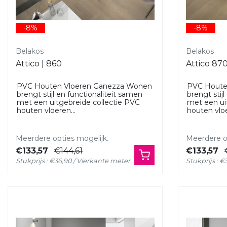
-8%
-8%
Belakos
Belakos
Attico | 860
Attico 87
PVC Houten Vloeren Ganezza Wonen
PVC Houte
brengt stijl en functionaliteit samen
brengt stij
met een uitgebreide collectie PVC
met een ui
houten vloeren...
houten vloe
Meerdere opties mogelijk.
Meerdere op
€133,57
€144,61
€133,57
Stukprijs : €36,90 / Vierkante meter
Stukprijs : 