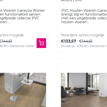
n Vloeren Ganezza Wonen
PVC Houten Vloeren Gan
l en functionaliteit samen
brengt stijl en functionalit
tgebreide collectie PVC
met een uitgebreide colle
ren...
houten vloeren...
ties mogelijk.
Meerdere opties mogelijk.
€144,61
€133,57
€144,61
€36,90 / Vierkante meter
Stukprijs : €36,90 / Vierkante