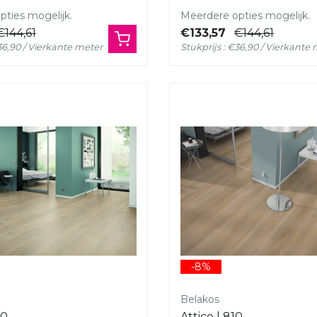
ties mogelijk.
Meerdere opties mogelijk.
€144,61
€133,57
€144,61
€36,90 / Vierkante meter
Stukprijs : €36,90 / Vierkante
-8%
Belakos
20
Attico | 810