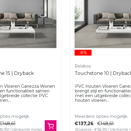
-8%
Belakos
e 15 | Dryback
Touchstone 10 | Drybac
n Vloeren Ganezza Wonen
PVC Houten Vloeren Gan
l en functionaliteit samen
brengt stijl en functionalit
tgebreide collectie PVC
met een uitgebreide colle
ren...
houten vloeren...
ties mogelijk.
Meerdere opties mogelijk.
€148,61
€137,26
€148,61
€36,90 / Vierkante meter
Stukprijs : €36,90 / Vierkante