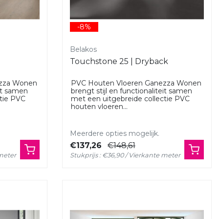
-8%
Belakos
Touchstone 25 | Dryback
ezza Wonen
PVC Houten Vloeren Ganezza Wonen
eit samen
brengt stijl en functionaliteit samen
ctie PVC
met een uitgebreide collectie PVC
houten vloeren...
Meerdere opties mogelijk.
€137,26
€148,61
 meter
Stukprijs : €36,90 / Vierkante meter