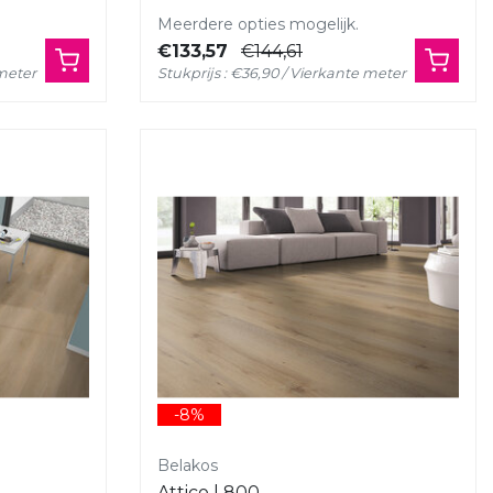
Meerdere opties mogelijk.
€133,57
€144,61
 meter
Stukprijs : €36,90 / Vierkante meter
-8%
Belakos
Attico | 800