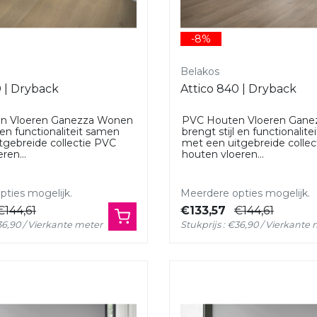
-8%
Belakos
0 | Dryback
Attico 840 | Dryback
n Vloeren Ganezza Wonen
PVC Houten Vloeren Gan
l en functionaliteit samen
brengt stijl en functionalit
tgebreide collectie PVC
met een uitgebreide colle
ren...
houten vloeren...
ties mogelijk.
Meerdere opties mogelijk.
€144,61
€133,57
€144,61
€36,90 / Vierkante meter
Stukprijs : €36,90 / Vierkante