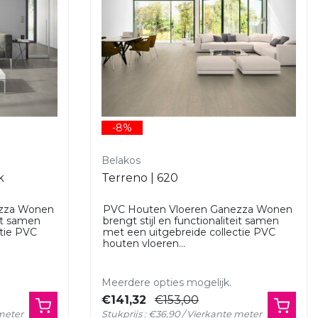
-8%
Belakos
k
Terreno | 620
ezza Wonen
PVC Houten Vloeren Ganezza Wonen
eit samen
brengt stijl en functionaliteit samen
ctie PVC
met een uitgebreide collectie PVC
houten vloeren...
Meerdere opties mogelijk.
€141,32
€153,00
 meter
Stukprijs : €36,90 / Vierkante meter