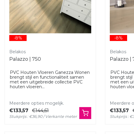
-8%
-8%
Belakos
Belakos
Palazzo | 750
Palazzo |
PVC Houten Vloeren Ganezza Wonen
PVC Houte
brengt stijl en functionaliteit samen
brengt stij
met een uitgebreide collectie PVC
met een ui
houten vloeren...
houten vloe
Meerdere opties mogelijk.
Meerdere op
€133,57
€144,61
€133,57
Stukprijs : €36,90 / Vierkante meter
Stukprijs : 