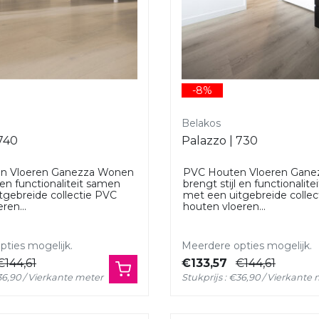
-8%
Belakos
 740
Palazzo | 730
n Vloeren Ganezza Wonen
PVC Houten Vloeren Gan
l en functionaliteit samen
brengt stijl en functionalit
tgebreide collectie PVC
met een uitgebreide colle
ren...
houten vloeren...
ties mogelijk.
Meerdere opties mogelijk.
€144,61
€133,57
€144,61
€36,90 / Vierkante meter
Stukprijs : €36,90 / Vierkante