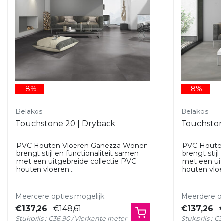
-8%
-8%
Belakos
Belakos
Touchstone 20 | Dryback
Touchston
PVC Houten Vloeren Ganezza Wonen
PVC Houte
brengt stijl en functionaliteit samen
brengt stij
met een uitgebreide collectie PVC
met een ui
houten vloeren...
houten vloe
Meerdere opties mogelijk.
Meerdere op
€137,26
€148,61
€137,26
Stukprijs : €36,90 / Vierkante meter
Stukprijs : 