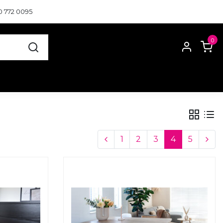
0 772 0095
0
1
2
3
4
5