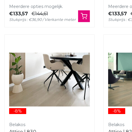
Meerdere opties mogelijk.
Meerdere op
€133,57
€144,61
€133,57
Stukprijs : €36,90 / Vierkante meter
Stukprijs : 
-8%
-8%
Belakos
Belakos
Attico | 830
Attico | 8