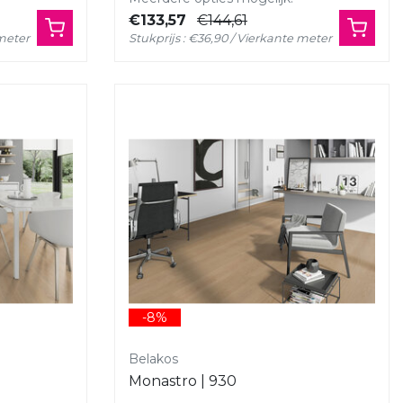
€133,57
€144,61
 meter
Stukprijs : €36,90 / Vierkante meter
-8%
Belakos
Monastro | 930