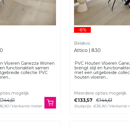
-8%
Belakos
50
Attico | 830
n Vloeren Ganezza Wonen
PVC Houten Vloeren Gan
l en functionaliteit samen
brengt stijl en functionalit
tgebreide collectie PVC
met een uitgebreide colle
ren...
houten vloeren...
ties mogelijk.
Meerdere opties mogelijk.
€144,61
€133,57
€144,61
€36,90 / Vierkante meter
Stukprijs : €36,90 / Vierkante