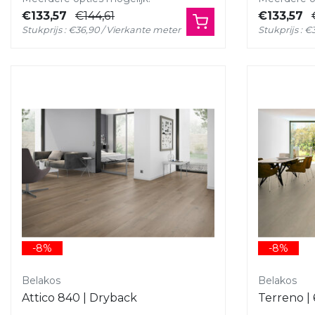
€133,57
€144,61
€133,57
Stukprijs : €36,90 / Vierkante meter
Stukprijs : 
-8%
-8%
Belakos
Belakos
Attico 840 | Dryback
Terreno |