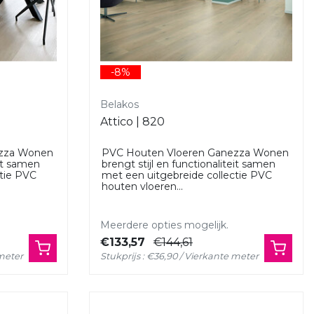
-8%
Belakos
Attico | 820
ezza Wonen
PVC Houten Vloeren Ganezza Wonen
eit samen
brengt stijl en functionaliteit samen
ctie PVC
met een uitgebreide collectie PVC
houten vloeren...
Meerdere opties mogelijk.
€133,57
€144,61
 meter
Stukprijs : €36,90 / Vierkante meter