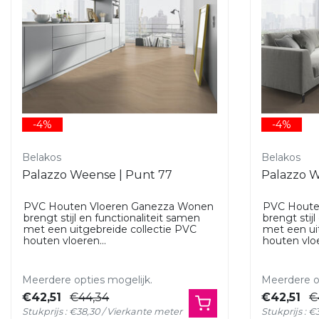
-4%
-4%
Belakos
Belakos
Palazzo Weense | Punt 77
Palazzo W
PVC Houten Vloeren Ganezza Wonen
PVC Houte
brengt stijl en functionaliteit samen
brengt stij
met een uitgebreide collectie PVC
met een ui
houten vloeren...
houten vloe
Meerdere opties mogelijk.
Meerdere op
€42,51
€44,34
€42,51
€
Stukprijs : €38,30 / Vierkante meter
Stukprijs : 