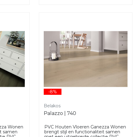
-8%
Belakos
Palazzo | 740
ezza Wonen
PVC Houten Vloeren Ganezza Wonen
eit samen
brengt stijl en functionaliteit samen
ctie PVC
met een uitgebreide collectie PVC