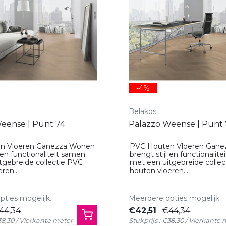
-4%
Belakos
eense | Punt 74
Palazzo Weense | Punt
n Vloeren Ganezza Wonen
PVC Houten Vloeren Gan
l en functionaliteit samen
brengt stijl en functionalit
tgebreide collectie PVC
met een uitgebreide colle
ren...
houten vloeren...
ties mogelijk.
Meerdere opties mogelijk.
44,34
€42,51
€44,34
€38,30 / Vierkante meter
Stukprijs : €38,30 / Vierkante