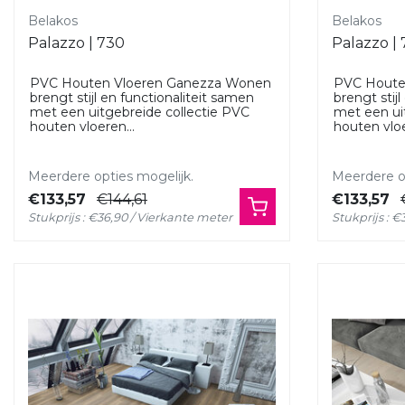
Belakos
Belakos
Palazzo | 730
Palazzo |
PVC Houten Vloeren Ganezza Wonen
PVC Houte
brengt stijl en functionaliteit samen
brengt stij
met een uitgebreide collectie PVC
met een ui
houten vloeren...
houten vloe
Meerdere opties mogelijk.
Meerdere op
€133,57
€144,61
€133,57
Stukprijs : €36,90 / Vierkante meter
Stukprijs : 