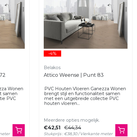
-4%
Belakos
 72
Attico Weense | Punt 83
ezza Wonen
PVC Houten Vloeren Ganezza Wonen
eit samen
brengt stijl en functionaliteit samen
ctie PVC
met een uitgebreide collectie PVC
houten vloeren...
Meerdere opties mogelijk.
€42,51
€44,34
 meter
Stukprijs : €38,30 / Vierkante meter