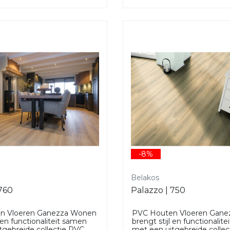
-8%
Belakos
 760
Palazzo | 750
n Vloeren Ganezza Wonen
PVC Houten Vloeren Gan
l en functionaliteit samen
brengt stijl en functionalit
tgebreide collectie PVC
met een uitgebreide colle