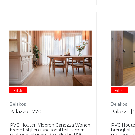
-8%
-8%
Belakos
Belakos
Palazzo | 770
Palazzo |
PVC Houten Vloeren Ganezza Wonen
PVC Houte
brengt stijl en functionaliteit samen
brengt stij
met een uitgebreide collectie PVC
met een ui