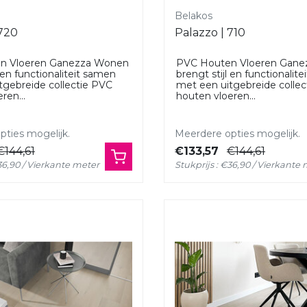
Belakos
 720
Palazzo | 710
n Vloeren Ganezza Wonen
PVC Houten Vloeren Gan
l en functionaliteit samen
brengt stijl en functionalit
tgebreide collectie PVC
met een uitgebreide colle
ren...
houten vloeren...
ties mogelijk.
Meerdere opties mogelijk.
€144,61
€133,57
€144,61
€36,90 / Vierkante meter
Stukprijs : €36,90 / Vierkante