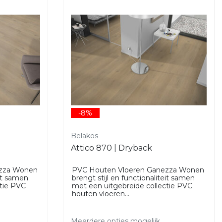
-8%
Belakos
Attico 870 | Dryback
ezza Wonen
PVC Houten Vloeren Ganezza Wonen
eit samen
brengt stijl en functionaliteit samen
ctie PVC
met een uitgebreide collectie PVC
houten vloeren...
Meerdere opties mogelijk.