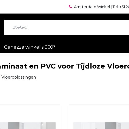
Amsterdam Winkel | Tel: +31 2
Ganezza winkel's 360°
aminaat en PVC voor Tijdloze Vloe
e Vloeroplossingen