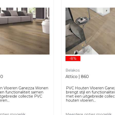
-8%
Belakos
00
Attico | 860
n Vloeren Ganezza Wonen
PVC Houten Vloeren Gan
l en functionaliteit samen
brengt stijl en functionalit
tgebreide collectie PVC
met een uitgebreide colle
ren...
houten vloeren...
ties mogelijk.
Meerdere opties mogelijk.