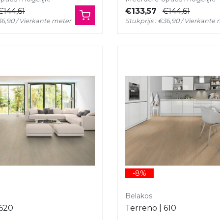
€144,61
€133,57
€144,61
€36,90 / Vierkante meter
Stukprijs : €36,90 / Vierkante
-8%
Belakos
 620
Terreno | 610