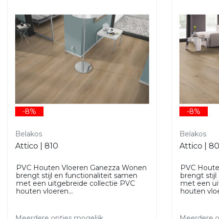
-8%
-8%
Belakos
Belakos
Attico | 810
Attico | 8
PVC Houten Vloeren Ganezza Wonen
PVC Houte
brengt stijl en functionaliteit samen
brengt stij
met een uitgebreide collectie PVC
met een ui
houten vloeren...
houten vloe
Meerdere opties mogelijk.
Meerdere op