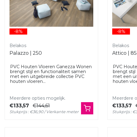
-8%
-8%
Belakos
Belakos
Palazzo | 250
Attico | 8
PVC Houten Vloeren Ganezza Wonen
PVC Houte
brengt stijl en functionaliteit samen
brengt stij
met een uitgebreide collectie PVC
met een ui
houten vloeren...
houten vloe
Meerdere opties mogelijk.
Meerdere op
€133,57
€144,61
€133,57
Stukprijs : €36,90 / Vierkante meter
Stukprijs : 