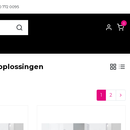
0 772 0095
0
roplossingen
1
2