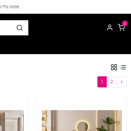
0 772 0095
0
1
2