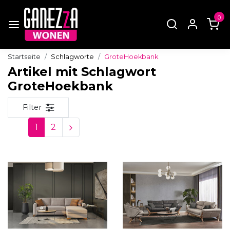
0
Startseite
Schlagworte
GroteHoekbank
Artikel mit Schlagwort
GroteHoekbank
Filter
1
2